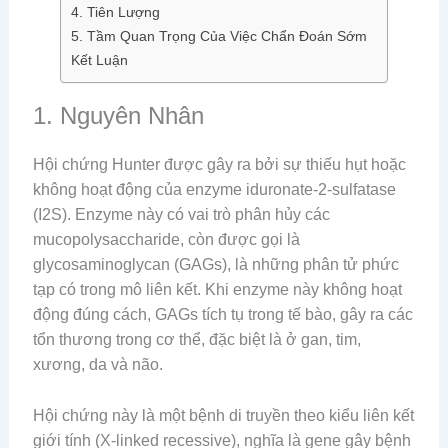
4. Tiên Lượng
5. Tầm Quan Trọng Của Việc Chẩn Đoán Sớm
Kết Luận
1. Nguyên Nhân
Hội chứng Hunter được gây ra bởi sự thiếu hụt hoặc
không hoạt động của enzyme iduronate-2-sulfatase
(I2S). Enzyme này có vai trò phân hủy các
mucopolysaccharide, còn được gọi là
glycosaminoglycan (GAGs), là những phân tử phức
tạp có trong mô liên kết. Khi enzyme này không hoạt
động đúng cách, GAGs tích tụ trong tế bào, gây ra các
tổn thương trong cơ thể, đặc biệt là ở gan, tim,
xương, da và não.
Hội chứng này là một bệnh di truyền theo kiểu liên kết
giới tính (X-linked recessive), nghĩa là gene gây bệnh