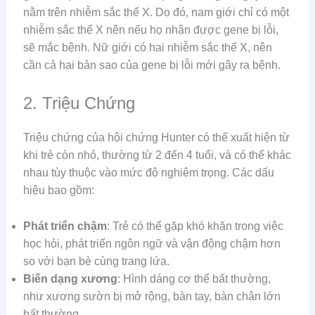
nằm trên nhiễm sắc thể X. Do đó, nam giới chỉ có một
nhiễm sắc thể X nên nếu họ nhận được gene bị lỗi,
sẽ mắc bệnh. Nữ giới có hai nhiễm sắc thể X, nên
cần cả hai bản sao của gene bị lỗi mới gây ra bệnh.
2. Triệu Chứng
Triệu chứng của hội chứng Hunter có thể xuất hiện từ
khi trẻ còn nhỏ, thường từ 2 đến 4 tuổi, và có thể khác
nhau tùy thuộc vào mức độ nghiêm trọng. Các dấu
hiệu bao gồm:
Phát triển chậm
: Trẻ có thể gặp khó khăn trong việc
học hỏi, phát triển ngôn ngữ và vận động chậm hơn
so với bạn bè cùng trang lứa.
Biến dạng xương
: Hình dáng cơ thể bất thường,
như xương sườn bị mở rộng, bàn tay, bàn chân lớn
bất thường.