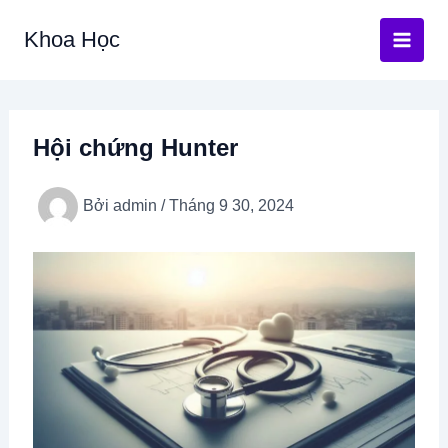
Nhảy
Khoa Học
tới
nội
dung
Hội chứng Hunter
Bởi
admin
/
Tháng 9 30, 2024