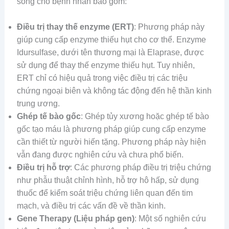
sống cho bệnh nhân bao gồm:
Điều trị thay thế enzyme (ERT)
: Phương pháp này
giúp cung cấp enzyme thiếu hụt cho cơ thể. Enzyme
Idursulfase, dưới tên thương mại là Elaprase, được
sử dụng để thay thế enzyme thiếu hụt. Tuy nhiên,
ERT chỉ có hiệu quả trong việc điều trị các triệu
chứng ngoại biên và không tác động đến hệ thần kinh
trung ương.
Ghép tế bào gốc
: Ghép tủy xương hoặc ghép tế bào
gốc tạo máu là phương pháp giúp cung cấp enzyme
cần thiết từ người hiến tặng. Phương pháp này hiện
vẫn đang được nghiên cứu và chưa phổ biến.
Điều trị hỗ trợ
: Các phương pháp điều trị triệu chứng
như phẫu thuật chỉnh hình, hỗ trợ hô hấp, sử dụng
thuốc để kiểm soát triệu chứng liên quan đến tim
mạch, và điều trị các vấn đề về thần kinh.
Gene Therapy (Liệu pháp gen)
: Một số nghiên cứu